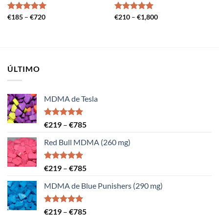
Rango
Rango
Calificación
€
185
–
€
720
Calificación
€
210
–
€
1,800
de
de
5.00
de 5
5.00
de 5
precios:
precios:
185€
210€
a
a
720€
1,800€
ÚLTIMO
MDMA de Tesla
Calificación
Rango
€
219
–
€
785
4.86
de 5
de
Red Bull MDMA (260 mg)
precios:
219€
a
Calificación
Rango
€
219
–
€
785
5.00
de 5
785€
de
MDMA de Blue Punishers (290 mg)
precios:
219€
a
Calificación
Rango
€
219
–
€
785
5.00
de 5
785€