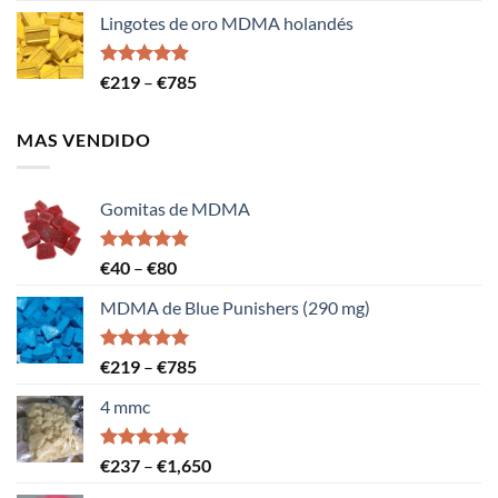
de
Lingotes de oro MDMA holandés
precios:
219€
a
Calificación
Rango
€
219
–
€
785
4.89
de 5
785€
de
precios:
MAS VENDIDO
219€
a
785€
Gomitas de MDMA
Calificación
Rango
€
40
–
€
80
4.83
de 5
de
MDMA de Blue Punishers (290 mg)
precios:
40€
a
Calificación
Rango
€
219
–
€
785
5.00
de 5
80€
de
4 mmc
precios:
219€
a
Calificación
Rango
€
237
–
€
1,650
5.00
de 5
785€
de