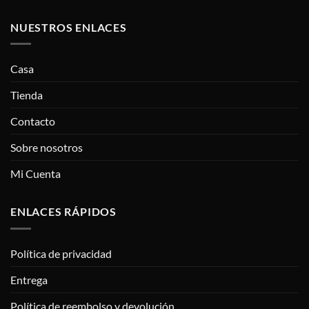
235€
NUESTROS ENLACES
a
1,600€
Casa
Tienda
Contacto
Sobre nosotros
Mi Cuenta
ENLACES RÁPIDOS
Política de privacidad
Entrega
Política de reembolso y devolución