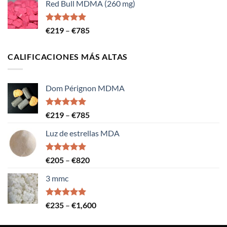
Red Bull MDMA (260 mg)
precios:
237€
a
Calificación
Rango
€
219
–
€
785
5.00
de 5
1,650€
de
precios:
CALIFICACIONES MÁS ALTAS
219€
a
785€
Dom Pérignon MDMA
Calificación
Rango
€
219
–
€
785
5.00
de 5
de
Luz de estrellas MDA
precios:
219€
a
Calificación
Rango
€
205
–
€
820
5.00
de 5
785€
de
3 mmc
precios:
205€
a
Calificación
Rango
€
235
–
€
1,600
5.00
de 5
820€
de
precios: