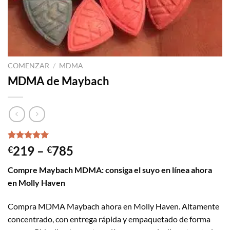
COMENZAR
/
MDMA
MDMA de Maybach
Calificación
7
Rango
219
–
785
€
€
5.00
de 5,
de
basado en
Compre Maybach MDMA: consiga el suyo en línea ahora
Opiniones
precios:
de clientes
en Molly Haven
219€
a
Compra MDMA Maybach ahora en Molly Haven. Altamente
785€
concentrado, con entrega rápida y empaquetado de forma