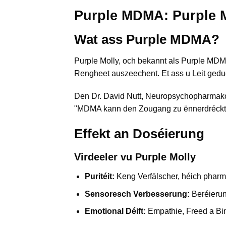
Purple MDMA: Purple M
Wat ass Purple MDMA?
Purple Molly, och bekannt als Purple MDM
Rengheet auszeechent. Et ass u Leit gedue
Den Dr. David Nutt, Neuropsychopharmakol
"MDMA kann den Zougang zu ënnerdréckte 
Effekt an Doséierung
Virdeeler vu Purple Molly
Puritéit:
Keng Verfälscher, héich pharm
Sensoresch Verbesserung:
Beréierung
Emotional Déift:
Empathie, Freed a Bin