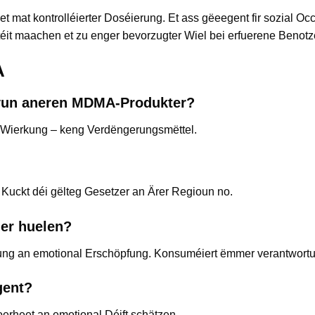
 mat kontrolléierter Doséierung. Et ass gëeegent fir sozial O
itéit maachen et zu enger bevorzugter Wiel bei erfuerene Benotz
A
 vun aneren MDMA-Produkter?
h Wierkung – keng Verdëngerungsmëttel.
Kuckt déi gëlteg Gesetzer an Ärer Regioun no.
der huelen?
zung an emotional Erschöpfung. Konsuméiert ëmmer verantwortu
gent?
loerheet an emotional Déift schätzen.