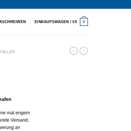
0
ASCHREIWEN
EINKAUFSWAGEN /
€
0
TALLER
ereich:
kafen
ine mat engem
skrete Versand.
wwerung an