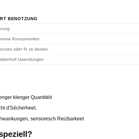
RT BENOTZUNG
hrung
rfuerene Konsumenten
iounen oder fir ze deelen.
widderholl Uwendungen
nger klenger Quantitéit
cht d'Sécherheet.
wankungen, sensoresch Reizbarkeet
speziell?