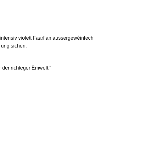
ntensiv violett Faarf an aussergewéinlech
rung sichen.
der richteger Ëmwelt."