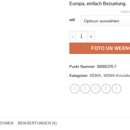
Europa, einfach Bezuelung.
ZRÉC
vill
Purple MDMA Quantitéit
FOTO UN WEE
Punkt Nummer:
00005376-7
Kategorien:
MDMA
,
MDMA-Kristalle
IOUNEN
BEWÄERTUNGEN (4)