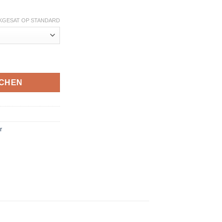
KGESAT OP STANDARD
NCHEN
r