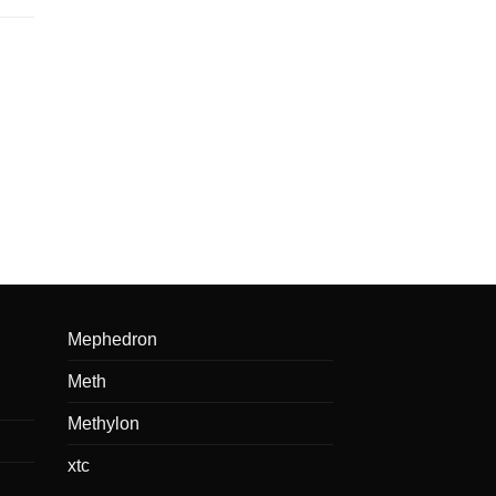
bereich:
0
Mephedron
Meth
Methylon
xtc