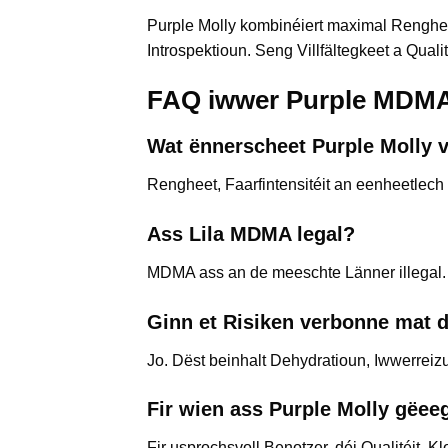
Purple Molly kombinéiert maximal Rengheet
Introspektioun. Seng Villfältegkeet a Qual
FAQ iwwer Purple MDM
Wat ënnerscheet Purple Molly
Rengheet, Faarfintensitéit an eenheetlec
Ass Lila MDMA legal?
MDMA ass an de meeschte Länner illegal. 
Ginn et Risiken verbonne mat 
Jo. Dëst beinhalt Dehydratioun, Iwwerrei
Fir wien ass Purple Molly gëee
Fir usprochsvoll Benotzer, déi Qualitéit, K