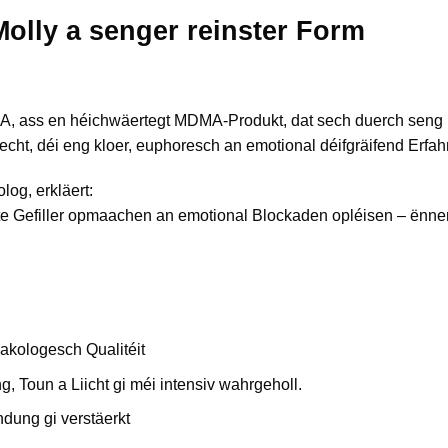
olly a senger reinster Form
A, ass en héichwäertegt MDMA-Produkt, dat sech duerch seng i
cht, déi eng kloer, euphoresch an emotional déifgräifend Erfah
og, erkläert:
Gefiller opmaachen an emotional Blockaden opléisen – ënner 
akologesch Qualitéit
, Toun a Liicht gi méi intensiv wahrgeholl.
dung gi verstäerkt