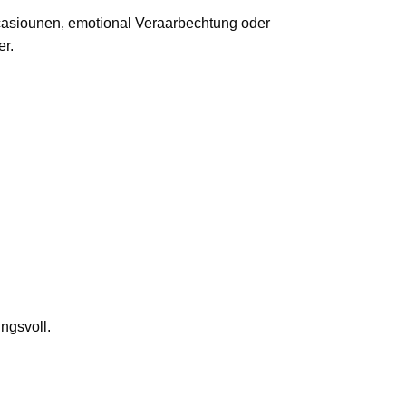
ccasiounen, emotional Veraarbechtung oder
er.
ngsvoll.