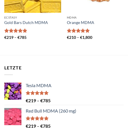
ECSTASY
MDMA
Gold Bars Dutch MDMA
Orange MDMA
Preisspanne:
Preisspanne:
Bewertet
€
219
–
€
785
Bewertet
€
210
–
€
1,800
€219
€210
mit
4.89
mit
5.00
bis
bis
von 5
von 5
€785
€1,800
LETZTE
Tesla MDMA
Bewertet
Preisspanne:
€
219
–
€
785
mit
4.86
€219
von 5
Red Bull MDMA (260 mg)
bis
€785
Bewertet
Preisspanne:
€
219
–
€
785