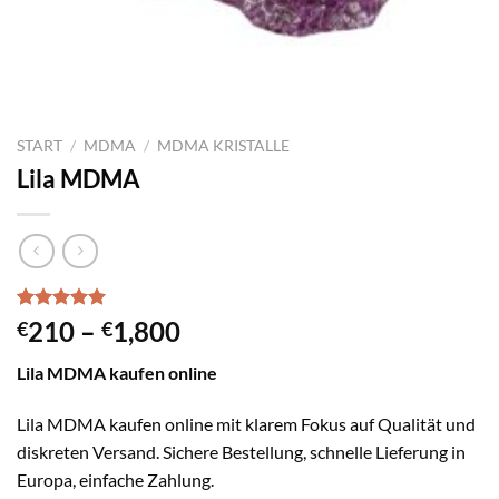
START
/
MDMA
/
MDMA KRISTALLE
Lila MDMA
Bewertet
4
Preisspanne:
210
–
1,800
€
€
mit
5.00
€210
von 5,
Lila MDMA kaufen online
basierend
bis
auf
€1,800
Kundenbewertungen
Lila MDMA kaufen online mit klarem Fokus auf Qualität und
diskreten Versand. Sichere Bestellung, schnelle Lieferung in
Europa, einfache Zahlung.