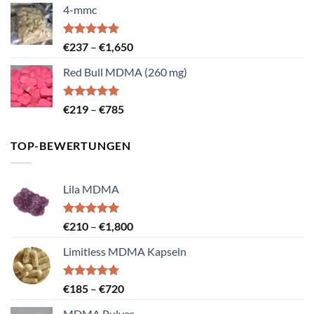
von 5
4-mmc
bis
€785
Bewertet
Preisspanne:
€
237
–
€
1,650
mit
5.00
€237
von 5
Red Bull MDMA (260 mg)
bis
€1,650
Bewertet
Preisspanne:
€
219
–
€
785
mit
5.00
€219
von 5
bis
TOP-BEWERTUNGEN
€785
Lila MDMA
Bewertet
Preisspanne:
€
210
–
€
1,800
mit
5.00
€210
von 5
Limitless MDMA Kapseln
bis
€1,800
Bewertet
Preisspanne:
€
185
–
€
720
mit
5.00
€185
von 5
MDMA Pulver