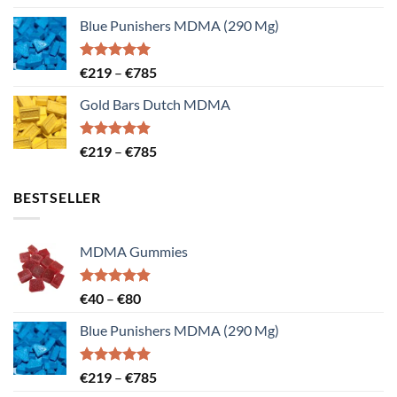
mit
5.00
€219
von 5
Blue Punishers MDMA (290 Mg)
bis
€785
Bewertet
Preisspanne:
€
219
–
€
785
mit
5.00
€219
von 5
Gold Bars Dutch MDMA
bis
€785
Bewertet
Preisspanne:
€
219
–
€
785
mit
4.89
€219
von 5
bis
BESTSELLER
€785
MDMA Gummies
Bewertet
Preisspanne:
€
40
–
€
80
mit
4.83
€40
von 5
Blue Punishers MDMA (290 Mg)
bis
€80
Bewertet
Preisspanne:
€
219
–
€
785
mit
5.00
€219