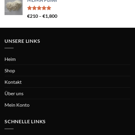
bis
€720
Bewertet
Preisspanne:
€
210
–
€
1,800
mit
5.00
€210
von 5
bis
€1,800
UNSERE LINKS
Heim
Shop
Kontakt
Über uns
Mein Konto
SCHNELLE LINKS