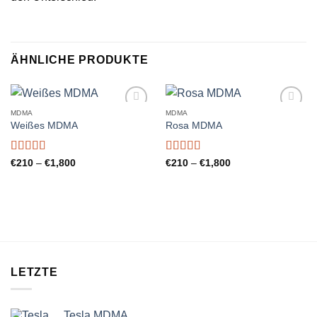
ÄHNLICHE PRODUKTE
MDMA
MDMA
Add to
Add to
Weißes MDMA
Rosa MDMA
wishlist
wishlist
Bewertet
Bewertet
Preisspanne:
Preisspanne:
€
210
–
€
1,800
€
210
–
€
1,800
€210
€210
mit
5.00
von
mit
4.77
bis
bis
5
von 5
€1,800
€1,800
LETZTE
Tesla MDMA