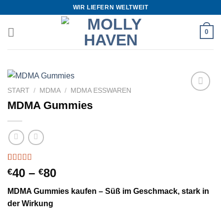
Zum
WIR LIEFERN WELTWEIT
Inhalt
springen
0
START
/
MDMA
/
MDMA ESSWAREN
Add to
MDMA Gummies
wishlist
Bewertet
6
Preisspanne:
40
–
80
€
€
mit
4.83
€40
von 5,
MDMA Gummies kaufen – Süß im Geschmack, stark in
basierend
bis
auf
der Wirkung
€80
Kundenbewertungen