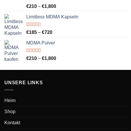
Bewertet
Preisspanne:
€
210
–
€
1,800
mit
5.00
von
€210
5
Limitless MDMA Kapseln
bis
€1,800
Bewertet
Preisspanne:
€
185
–
€
720
mit
5.00
von
€185
5
MDMA Pulver
bis
€720
Bewertet
Preisspanne:
€
210
–
€
1,800
mit
5.00
von
€210
5
bis
€1,800
UNSERE LINKS
Heim
Shop
Kontakt