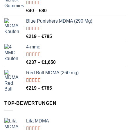
Bewertet
Preisspanne:
€
40
–
€
80
mit
4.83
€40
von 5
Blue Punishers MDMA (290 Mg)
bis
€80
Bewertet
Preisspanne:
€
219
–
€
785
mit
5.00
von
€219
5
4-mmc
bis
€785
Bewertet
Preisspanne:
€
237
–
€
1,650
mit
5.00
von
€237
5
Red Bull MDMA (260 mg)
bis
€1,650
Bewertet
Preisspanne:
€
219
–
€
785
mit
5.00
von
€219
5
bis
TOP-BEWERTUNGEN
€785
Lila MDMA