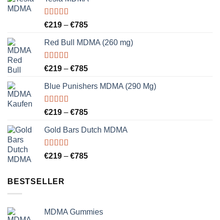
Bewertet
Preisspanne:
€
219
–
€
785
mit
4.86
€219
von 5
Red Bull MDMA (260 mg)
bis
€785
Bewertet
Preisspanne:
€
219
–
€
785
mit
5.00
von
€219
5
Blue Punishers MDMA (290 Mg)
bis
€785
Bewertet
Preisspanne:
€
219
–
€
785
mit
5.00
von
€219
5
Gold Bars Dutch MDMA
bis
€785
Bewertet
Preisspanne:
€
219
–
€
785
mit
4.89
€219
von 5
bis
BESTSELLER
€785
MDMA Gummies